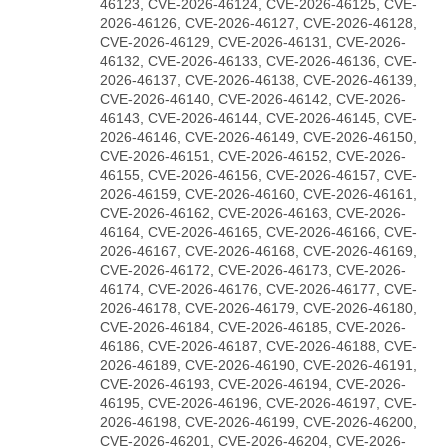
46123, CVE-2026-46124, CVE-2026-46125, CVE-
2026-46126, CVE-2026-46127, CVE-2026-46128,
CVE-2026-46129, CVE-2026-46131, CVE-2026-
46132, CVE-2026-46133, CVE-2026-46136, CVE-
2026-46137, CVE-2026-46138, CVE-2026-46139,
CVE-2026-46140, CVE-2026-46142, CVE-2026-
46143, CVE-2026-46144, CVE-2026-46145, CVE-
2026-46146, CVE-2026-46149, CVE-2026-46150,
CVE-2026-46151, CVE-2026-46152, CVE-2026-
46155, CVE-2026-46156, CVE-2026-46157, CVE-
2026-46159, CVE-2026-46160, CVE-2026-46161,
CVE-2026-46162, CVE-2026-46163, CVE-2026-
46164, CVE-2026-46165, CVE-2026-46166, CVE-
2026-46167, CVE-2026-46168, CVE-2026-46169,
CVE-2026-46172, CVE-2026-46173, CVE-2026-
46174, CVE-2026-46176, CVE-2026-46177, CVE-
2026-46178, CVE-2026-46179, CVE-2026-46180,
CVE-2026-46184, CVE-2026-46185, CVE-2026-
46186, CVE-2026-46187, CVE-2026-46188, CVE-
2026-46189, CVE-2026-46190, CVE-2026-46191,
CVE-2026-46193, CVE-2026-46194, CVE-2026-
46195, CVE-2026-46196, CVE-2026-46197, CVE-
2026-46198, CVE-2026-46199, CVE-2026-46200,
CVE-2026-46201, CVE-2026-46204, CVE-2026-