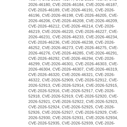
2026-46180, CVE-2026-46184, CVE-2026-46187,
CVE-2026-46189, CVE-2026-46191, CVE-2026-
46196, CVE-2026-46198, CVE-2026-46205, CVE-
2026-46206, CVE-2026-46208, CVE-2026-46209,
CVE-2026-46212, CVE-2026-46214, CVE-2026-
46219, CVE-2026-46220, CVE-2026-46227, CVE-
2026-46231, CVE-2026-46233, CVE-2026-46234,
CVE-2026-46236, CVE-2026-46238, CVE-2026-
46252, CVE-2026-46273, CVE-2026-46275, CVE-
2026-46276, CVE-2026-46285, CVE-2026-46291,
CVE-2026-46292, CVE-2026-46294, CVE-2026-
46299, CVE-2026-46301, CVE-2026-46303, CVE-
2026-46304, CVE-2026-46307, CVE-2026-46319,
CVE-2026-46320, CVE-2026-46321, CVE-2026-
46322, CVE-2026-52909, CVE-2026-52912, CVE-
2026-52913, CVE-2026-52914, CVE-2026-52915,
CVE-2026-52916, CVE-2026-52917, CVE-2026-
52918, CVE-2026-52919, CVE-2026-52920, CVE-
2026-52921, CVE-2026-52922, CVE-2026-52923,
CVE-2026-52924, CVE-2026-52925, CVE-2026-
52926, CVE-2026-52927, CVE-2026-52929, CVE-
2026-52930, CVE-2026-52931, CVE-2026-52934,
CVE-2026-52935, CVE-2026-52939, CVE-2026-