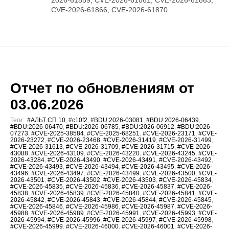
CVE-2026-61866, CVE-2026-61870
Отчет по обновлениям от
03.06.2026
Теги:
#АЛЬТ СП 10
,
#c10f2
,
#BDU:2026-03081
,
#BDU:2026-06439
,
#BDU:2026-06470
,
#BDU:2026-06785
,
#BDU:2026-06912
,
#BDU:2026-
07273
,
#CVE-2025-38584
,
#CVE-2025-68251
,
#CVE-2026-23171
,
#CVE-
2026-23272
,
#CVE-2026-23468
,
#CVE-2026-31419
,
#CVE-2026-31499
,
#CVE-2026-31613
,
#CVE-2026-31709
,
#CVE-2026-31715
,
#CVE-2026-
43088
,
#CVE-2026-43109
,
#CVE-2026-43220
,
#CVE-2026-43245
,
#CVE-
2026-43284
,
#CVE-2026-43490
,
#CVE-2026-43491
,
#CVE-2026-43492
,
#CVE-2026-43493
,
#CVE-2026-43494
,
#CVE-2026-43495
,
#CVE-2026-
43496
,
#CVE-2026-43497
,
#CVE-2026-43499
,
#CVE-2026-43500
,
#CVE-
2026-43501
,
#CVE-2026-43502
,
#CVE-2026-43503
,
#CVE-2026-45834
,
#CVE-2026-45835
,
#CVE-2026-45836
,
#CVE-2026-45837
,
#CVE-2026-
45838
,
#CVE-2026-45839
,
#CVE-2026-45840
,
#CVE-2026-45841
,
#CVE-
2026-45842
,
#CVE-2026-45843
,
#CVE-2026-45844
,
#CVE-2026-45845
,
#CVE-2026-45846
,
#CVE-2026-45986
,
#CVE-2026-45987
,
#CVE-2026-
45988
,
#CVE-2026-45989
,
#CVE-2026-45991
,
#CVE-2026-45993
,
#CVE-
2026-45994
,
#CVE-2026-45996
,
#CVE-2026-45997
,
#CVE-2026-45998
,
#CVE-2026-45999
,
#CVE-2026-46000
,
#CVE-2026-46001
,
#CVE-2026-