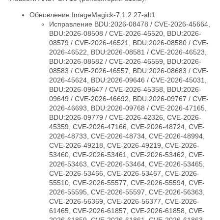
Обновление ImageMagick-7.1.2.27-alt1
Исправление BDU:2026-08478 / CVE-2026-45664,
BDU:2026-08508 / CVE-2026-46520, BDU:2026-
08579 / CVE-2026-46521, BDU:2026-08580 / CVE-
2026-46522, BDU:2026-08581 / CVE-2026-46523,
BDU:2026-08582 / CVE-2026-46559, BDU:2026-
08583 / CVE-2026-46557, BDU:2026-08683 / CVE-
2026-45624, BDU:2026-09646 / CVE-2026-45031,
BDU:2026-09647 / CVE-2026-45358, BDU:2026-
09649 / CVE-2026-46692, BDU:2026-09767 / CVE-
2026-46693, BDU:2026-09768 / CVE-2026-47165,
BDU:2026-09779 / CVE-2026-42326, CVE-2026-
45359, CVE-2026-47166, CVE-2026-48724, CVE-
2026-48733, CVE-2026-48734, CVE-2026-48994,
CVE-2026-49218, CVE-2026-49219, CVE-2026-
53460, CVE-2026-53461, CVE-2026-53462, CVE-
2026-53463, CVE-2026-53464, CVE-2026-53465,
CVE-2026-53466, CVE-2026-53467, CVE-2026-
55510, CVE-2026-55577, CVE-2026-55594, CVE-
2026-55595, CVE-2026-55597, CVE-2026-56363,
CVE-2026-56369, CVE-2026-56377, CVE-2026-
61465, CVE-2026-61857, CVE-2026-61858, CVE-
2026-61859, CVE-2026-61861, CVE-2026-61863,