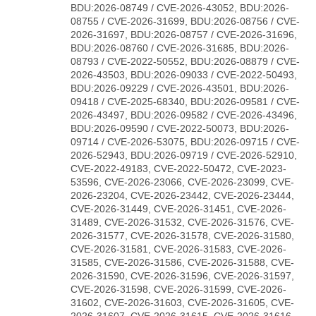
BDU:2026-08749 / CVE-2026-43052, BDU:2026-
08755 / CVE-2026-31699, BDU:2026-08756 / CVE-
2026-31697, BDU:2026-08757 / CVE-2026-31696,
BDU:2026-08760 / CVE-2026-31685, BDU:2026-
08793 / CVE-2022-50552, BDU:2026-08879 / CVE-
2026-43503, BDU:2026-09033 / CVE-2022-50493,
BDU:2026-09229 / CVE-2026-43501, BDU:2026-
09418 / CVE-2025-68340, BDU:2026-09581 / CVE-
2026-43497, BDU:2026-09582 / CVE-2026-43496,
BDU:2026-09590 / CVE-2022-50073, BDU:2026-
09714 / CVE-2026-53075, BDU:2026-09715 / CVE-
2026-52943, BDU:2026-09719 / CVE-2026-52910,
CVE-2022-49183, CVE-2022-50472, CVE-2023-
53596, CVE-2026-23066, CVE-2026-23099, CVE-
2026-23204, CVE-2026-23442, CVE-2026-23444,
CVE-2026-31449, CVE-2026-31451, CVE-2026-
31489, CVE-2026-31532, CVE-2026-31576, CVE-
2026-31577, CVE-2026-31578, CVE-2026-31580,
CVE-2026-31581, CVE-2026-31583, CVE-2026-
31585, CVE-2026-31586, CVE-2026-31588, CVE-
2026-31590, CVE-2026-31596, CVE-2026-31597,
CVE-2026-31598, CVE-2026-31599, CVE-2026-
31602, CVE-2026-31603, CVE-2026-31605, CVE-
2026-31607, CVE-2026-31615, CVE-2026-31616,