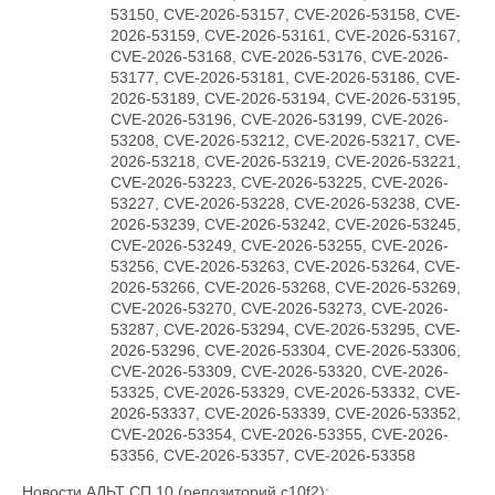
53150, CVE-2026-53157, CVE-2026-53158, CVE-
2026-53159, CVE-2026-53161, CVE-2026-53167,
CVE-2026-53168, CVE-2026-53176, CVE-2026-
53177, CVE-2026-53181, CVE-2026-53186, CVE-
2026-53189, CVE-2026-53194, CVE-2026-53195,
CVE-2026-53196, CVE-2026-53199, CVE-2026-
53208, CVE-2026-53212, CVE-2026-53217, CVE-
2026-53218, CVE-2026-53219, CVE-2026-53221,
CVE-2026-53223, CVE-2026-53225, CVE-2026-
53227, CVE-2026-53228, CVE-2026-53238, CVE-
2026-53239, CVE-2026-53242, CVE-2026-53245,
CVE-2026-53249, CVE-2026-53255, CVE-2026-
53256, CVE-2026-53263, CVE-2026-53264, CVE-
2026-53266, CVE-2026-53268, CVE-2026-53269,
CVE-2026-53270, CVE-2026-53273, CVE-2026-
53287, CVE-2026-53294, CVE-2026-53295, CVE-
2026-53296, CVE-2026-53304, CVE-2026-53306,
CVE-2026-53309, CVE-2026-53320, CVE-2026-
53325, CVE-2026-53329, CVE-2026-53332, CVE-
2026-53337, CVE-2026-53339, CVE-2026-53352,
CVE-2026-53354, CVE-2026-53355, CVE-2026-
53356, CVE-2026-53357, CVE-2026-53358
Новости АЛЬТ СП 10 (репозиторий c10f2):