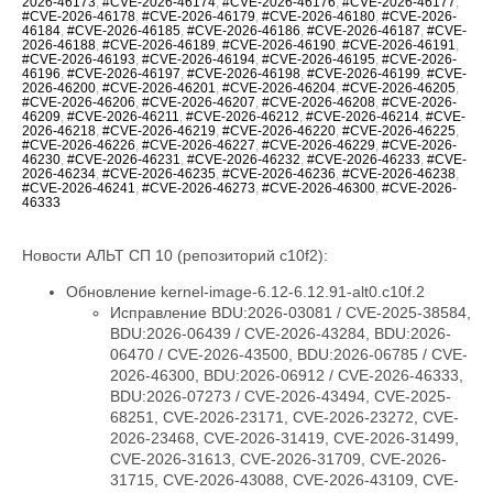
2026-46173
,
#CVE-2026-46174
,
#CVE-2026-46176
,
#CVE-2026-46177
,
#CVE-2026-46178
,
#CVE-2026-46179
,
#CVE-2026-46180
,
#CVE-2026-
46184
,
#CVE-2026-46185
,
#CVE-2026-46186
,
#CVE-2026-46187
,
#CVE-
2026-46188
,
#CVE-2026-46189
,
#CVE-2026-46190
,
#CVE-2026-46191
,
#CVE-2026-46193
,
#CVE-2026-46194
,
#CVE-2026-46195
,
#CVE-2026-
46196
,
#CVE-2026-46197
,
#CVE-2026-46198
,
#CVE-2026-46199
,
#CVE-
2026-46200
,
#CVE-2026-46201
,
#CVE-2026-46204
,
#CVE-2026-46205
,
#CVE-2026-46206
,
#CVE-2026-46207
,
#CVE-2026-46208
,
#CVE-2026-
46209
,
#CVE-2026-46211
,
#CVE-2026-46212
,
#CVE-2026-46214
,
#CVE-
2026-46218
,
#CVE-2026-46219
,
#CVE-2026-46220
,
#CVE-2026-46225
,
#CVE-2026-46226
,
#CVE-2026-46227
,
#CVE-2026-46229
,
#CVE-2026-
46230
,
#CVE-2026-46231
,
#CVE-2026-46232
,
#CVE-2026-46233
,
#CVE-
2026-46234
,
#CVE-2026-46235
,
#CVE-2026-46236
,
#CVE-2026-46238
,
#CVE-2026-46241
,
#CVE-2026-46273
,
#CVE-2026-46300
,
#CVE-2026-
46333
Новости АЛЬТ СП 10 (репозиторий c10f2):
Обновление kernel-image-6.12-6.12.91-alt0.c10f.2
Исправление BDU:2026-03081 / CVE-2025-38584,
BDU:2026-06439 / CVE-2026-43284, BDU:2026-
06470 / CVE-2026-43500, BDU:2026-06785 / CVE-
2026-46300, BDU:2026-06912 / CVE-2026-46333,
BDU:2026-07273 / CVE-2026-43494, CVE-2025-
68251, CVE-2026-23171, CVE-2026-23272, CVE-
2026-23468, CVE-2026-31419, CVE-2026-31499,
CVE-2026-31613, CVE-2026-31709, CVE-2026-
31715, CVE-2026-43088, CVE-2026-43109, CVE-