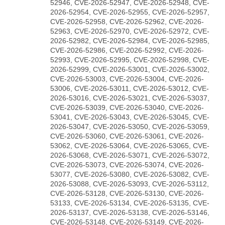
52946, CVE-2026-52947, CVE-2026-52948, CVE-
2026-52954, CVE-2026-52955, CVE-2026-52957,
CVE-2026-52958, CVE-2026-52962, CVE-2026-
52963, CVE-2026-52970, CVE-2026-52972, CVE-
2026-52982, CVE-2026-52984, CVE-2026-52985,
CVE-2026-52986, CVE-2026-52992, CVE-2026-
52993, CVE-2026-52995, CVE-2026-52998, CVE-
2026-52999, CVE-2026-53001, CVE-2026-53002,
CVE-2026-53003, CVE-2026-53004, CVE-2026-
53006, CVE-2026-53011, CVE-2026-53012, CVE-
2026-53016, CVE-2026-53021, CVE-2026-53037,
CVE-2026-53039, CVE-2026-53040, CVE-2026-
53041, CVE-2026-53043, CVE-2026-53045, CVE-
2026-53047, CVE-2026-53050, CVE-2026-53059,
CVE-2026-53060, CVE-2026-53061, CVE-2026-
53062, CVE-2026-53064, CVE-2026-53065, CVE-
2026-53068, CVE-2026-53071, CVE-2026-53072,
CVE-2026-53073, CVE-2026-53074, CVE-2026-
53077, CVE-2026-53080, CVE-2026-53082, CVE-
2026-53088, CVE-2026-53093, CVE-2026-53112,
CVE-2026-53128, CVE-2026-53130, CVE-2026-
53133, CVE-2026-53134, CVE-2026-53135, CVE-
2026-53137, CVE-2026-53138, CVE-2026-53146,
CVE-2026-53148, CVE-2026-53149, CVE-2026-