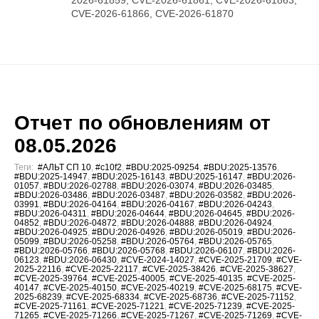
CVE-2026-61866, CVE-2026-61870
Отчет по обновлениям от
08.05.2026
Теги:
#АЛЬТ СП 10
,
#c10f2
,
#BDU:2025-09254
,
#BDU:2025-13576
,
#BDU:2025-14947
,
#BDU:2025-16143
,
#BDU:2025-16147
,
#BDU:2026-
01057
,
#BDU:2026-02788
,
#BDU:2026-03074
,
#BDU:2026-03485
,
#BDU:2026-03486
,
#BDU:2026-03487
,
#BDU:2026-03582
,
#BDU:2026-
03991
,
#BDU:2026-04164
,
#BDU:2026-04167
,
#BDU:2026-04243
,
#BDU:2026-04311
,
#BDU:2026-04644
,
#BDU:2026-04645
,
#BDU:2026-
04852
,
#BDU:2026-04872
,
#BDU:2026-04888
,
#BDU:2026-04924
,
#BDU:2026-04925
,
#BDU:2026-04926
,
#BDU:2026-05019
,
#BDU:2026-
05099
,
#BDU:2026-05258
,
#BDU:2026-05764
,
#BDU:2026-05765
,
#BDU:2026-05766
,
#BDU:2026-05768
,
#BDU:2026-06107
,
#BDU:2026-
06123
,
#BDU:2026-06430
,
#CVE-2024-14027
,
#CVE-2025-21709
,
#CVE-
2025-22116
,
#CVE-2025-22117
,
#CVE-2025-38426
,
#CVE-2025-38627
,
#CVE-2025-39764
,
#CVE-2025-40005
,
#CVE-2025-40135
,
#CVE-2025-
40147
,
#CVE-2025-40150
,
#CVE-2025-40219
,
#CVE-2025-68175
,
#CVE-
2025-68239
,
#CVE-2025-68334
,
#CVE-2025-68736
,
#CVE-2025-71152
,
#CVE-2025-71161
,
#CVE-2025-71221
,
#CVE-2025-71239
,
#CVE-2025-
71265
,
#CVE-2025-71266
,
#CVE-2025-71267
,
#CVE-2025-71269
,
#CVE-