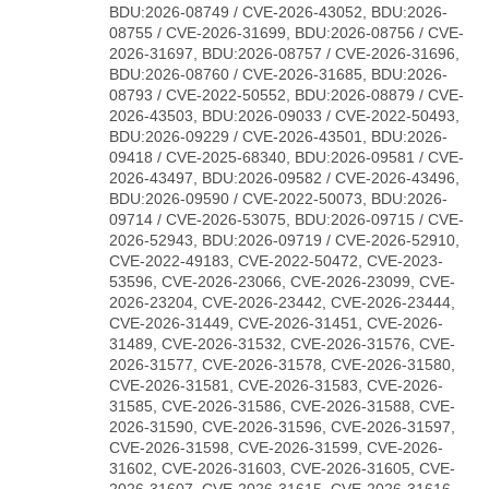
BDU:2026-08749 / CVE-2026-43052, BDU:2026-
08755 / CVE-2026-31699, BDU:2026-08756 / CVE-
2026-31697, BDU:2026-08757 / CVE-2026-31696,
BDU:2026-08760 / CVE-2026-31685, BDU:2026-
08793 / CVE-2022-50552, BDU:2026-08879 / CVE-
2026-43503, BDU:2026-09033 / CVE-2022-50493,
BDU:2026-09229 / CVE-2026-43501, BDU:2026-
09418 / CVE-2025-68340, BDU:2026-09581 / CVE-
2026-43497, BDU:2026-09582 / CVE-2026-43496,
BDU:2026-09590 / CVE-2022-50073, BDU:2026-
09714 / CVE-2026-53075, BDU:2026-09715 / CVE-
2026-52943, BDU:2026-09719 / CVE-2026-52910,
CVE-2022-49183, CVE-2022-50472, CVE-2023-
53596, CVE-2026-23066, CVE-2026-23099, CVE-
2026-23204, CVE-2026-23442, CVE-2026-23444,
CVE-2026-31449, CVE-2026-31451, CVE-2026-
31489, CVE-2026-31532, CVE-2026-31576, CVE-
2026-31577, CVE-2026-31578, CVE-2026-31580,
CVE-2026-31581, CVE-2026-31583, CVE-2026-
31585, CVE-2026-31586, CVE-2026-31588, CVE-
2026-31590, CVE-2026-31596, CVE-2026-31597,
CVE-2026-31598, CVE-2026-31599, CVE-2026-
31602, CVE-2026-31603, CVE-2026-31605, CVE-
2026-31607, CVE-2026-31615, CVE-2026-31616,