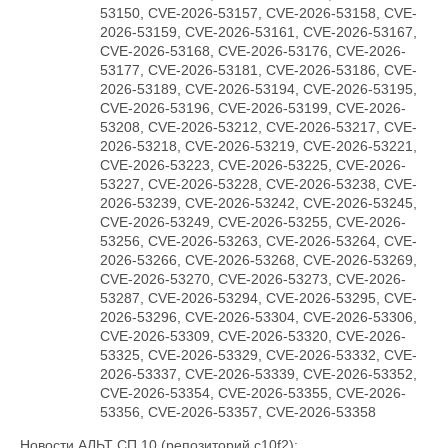
53150, CVE-2026-53157, CVE-2026-53158, CVE-
2026-53159, CVE-2026-53161, CVE-2026-53167,
CVE-2026-53168, CVE-2026-53176, CVE-2026-
53177, CVE-2026-53181, CVE-2026-53186, CVE-
2026-53189, CVE-2026-53194, CVE-2026-53195,
CVE-2026-53196, CVE-2026-53199, CVE-2026-
53208, CVE-2026-53212, CVE-2026-53217, CVE-
2026-53218, CVE-2026-53219, CVE-2026-53221,
CVE-2026-53223, CVE-2026-53225, CVE-2026-
53227, CVE-2026-53228, CVE-2026-53238, CVE-
2026-53239, CVE-2026-53242, CVE-2026-53245,
CVE-2026-53249, CVE-2026-53255, CVE-2026-
53256, CVE-2026-53263, CVE-2026-53264, CVE-
2026-53266, CVE-2026-53268, CVE-2026-53269,
CVE-2026-53270, CVE-2026-53273, CVE-2026-
53287, CVE-2026-53294, CVE-2026-53295, CVE-
2026-53296, CVE-2026-53304, CVE-2026-53306,
CVE-2026-53309, CVE-2026-53320, CVE-2026-
53325, CVE-2026-53329, CVE-2026-53332, CVE-
2026-53337, CVE-2026-53339, CVE-2026-53352,
CVE-2026-53354, CVE-2026-53355, CVE-2026-
53356, CVE-2026-53357, CVE-2026-53358
Новости АЛЬТ СП 10 (репозиторий c10f2):