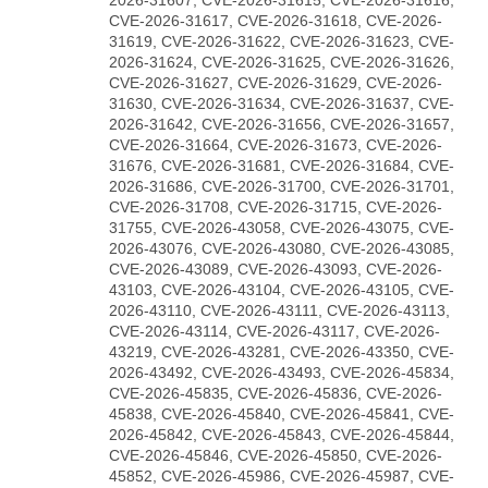
CVE-2026-31617, CVE-2026-31618, CVE-2026-
31619, CVE-2026-31622, CVE-2026-31623, CVE-
2026-31624, CVE-2026-31625, CVE-2026-31626,
CVE-2026-31627, CVE-2026-31629, CVE-2026-
31630, CVE-2026-31634, CVE-2026-31637, CVE-
2026-31642, CVE-2026-31656, CVE-2026-31657,
CVE-2026-31664, CVE-2026-31673, CVE-2026-
31676, CVE-2026-31681, CVE-2026-31684, CVE-
2026-31686, CVE-2026-31700, CVE-2026-31701,
CVE-2026-31708, CVE-2026-31715, CVE-2026-
31755, CVE-2026-43058, CVE-2026-43075, CVE-
2026-43076, CVE-2026-43080, CVE-2026-43085,
CVE-2026-43089, CVE-2026-43093, CVE-2026-
43103, CVE-2026-43104, CVE-2026-43105, CVE-
2026-43110, CVE-2026-43111, CVE-2026-43113,
CVE-2026-43114, CVE-2026-43117, CVE-2026-
43219, CVE-2026-43281, CVE-2026-43350, CVE-
2026-43492, CVE-2026-43493, CVE-2026-45834,
CVE-2026-45835, CVE-2026-45836, CVE-2026-
45838, CVE-2026-45840, CVE-2026-45841, CVE-
2026-45842, CVE-2026-45843, CVE-2026-45844,
CVE-2026-45846, CVE-2026-45850, CVE-2026-
45852, CVE-2026-45986, CVE-2026-45987, CVE-