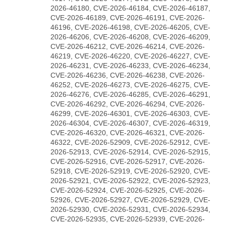
2026-46180, CVE-2026-46184, CVE-2026-46187,
CVE-2026-46189, CVE-2026-46191, CVE-2026-
46196, CVE-2026-46198, CVE-2026-46205, CVE-
2026-46206, CVE-2026-46208, CVE-2026-46209,
CVE-2026-46212, CVE-2026-46214, CVE-2026-
46219, CVE-2026-46220, CVE-2026-46227, CVE-
2026-46231, CVE-2026-46233, CVE-2026-46234,
CVE-2026-46236, CVE-2026-46238, CVE-2026-
46252, CVE-2026-46273, CVE-2026-46275, CVE-
2026-46276, CVE-2026-46285, CVE-2026-46291,
CVE-2026-46292, CVE-2026-46294, CVE-2026-
46299, CVE-2026-46301, CVE-2026-46303, CVE-
2026-46304, CVE-2026-46307, CVE-2026-46319,
CVE-2026-46320, CVE-2026-46321, CVE-2026-
46322, CVE-2026-52909, CVE-2026-52912, CVE-
2026-52913, CVE-2026-52914, CVE-2026-52915,
CVE-2026-52916, CVE-2026-52917, CVE-2026-
52918, CVE-2026-52919, CVE-2026-52920, CVE-
2026-52921, CVE-2026-52922, CVE-2026-52923,
CVE-2026-52924, CVE-2026-52925, CVE-2026-
52926, CVE-2026-52927, CVE-2026-52929, CVE-
2026-52930, CVE-2026-52931, CVE-2026-52934,
CVE-2026-52935, CVE-2026-52939, CVE-2026-