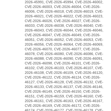
2026-45991, CVE-2026-45994, CVE-2026-46002,
CVE-2026-46003, CVE-2026-46004, CVE-2026-
46006, CVE-2026-46018, CVE-2026-46019, CVE-
2026-46021, CVE-2026-46022, CVE-2026-46023,
CVE-2026-46026, CVE-2026-46027, CVE-2026-
46033, CVE-2026-46038, CVE-2026-46040, CVE-
2026-46043, CVE-2026-46044, CVE-2026-46046,
CVE-2026-46047, CVE-2026-46049, CVE-2026-
46051, CVE-2026-46052, CVE-2026-46053, CVE-
2026-46056, CVE-2026-46064, CVE-2026-46069,
CVE-2026-46070, CVE-2026-46077, CVE-2026-
46078, CVE-2026-46080, CVE-2026-46086, CVE-
2026-46088, CVE-2026-46090, CVE-2026-46091,
CVE-2026-46098, CVE-2026-46101, CVE-2026-
46102, CVE-2026-46103, CVE-2026-46107, CVE-
2026-46108, CVE-2026-46109, CVE-2026-46120,
CVE-2026-46122, CVE-2026-46124, CVE-2026-
46127, CVE-2026-46128, CVE-2026-46132, CVE-
2026-46133, CVE-2026-46137, CVE-2026-46146,
CVE-2026-46149, CVE-2026-46150, CVE-2026-
46151, CVE-2026-46159, CVE-2026-46160, CVE-
2026-46161, CVE-2026-46163, CVE-2026-46167,
CVE-2026-46169, CVE-2026-46172, CVE-2026-
46174, CVE-2026-46177, CVE-2026-46178, CVE-