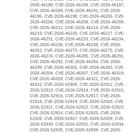
2026-46180, CVE-2026-46184, CVE-2026-46187,
CVE-2026-46189, CVE-2026-46191, CVE-2026-
46196, CVE-2026-46198, CVE-2026-46205, CVE-
2026-46206, CVE-2026-46208, CVE-2026-46209,
CVE-2026-46212, CVE-2026-46214, CVE-2026-
46219, CVE-2026-46220, CVE-2026-46227, CVE-
2026-46231, CVE-2026-46233, CVE-2026-46234,
CVE-2026-46236, CVE-2026-46238, CVE-2026-
46252, CVE-2026-46273, CVE-2026-46275, CVE-
2026-46276, CVE-2026-46285, CVE-2026-46291,
CVE-2026-46292, CVE-2026-46294, CVE-2026-
46299, CVE-2026-46301, CVE-2026-46303, CVE-
2026-46304, CVE-2026-46307, CVE-2026-46319,
CVE-2026-46320, CVE-2026-46321, CVE-2026-
46322, CVE-2026-52909, CVE-2026-52912, CVE-
2026-52913, CVE-2026-52914, CVE-2026-52915,
CVE-2026-52916, CVE-2026-52917, CVE-2026-
52918, CVE-2026-52919, CVE-2026-52920, CVE-
2026-52921, CVE-2026-52922, CVE-2026-52923,
CVE-2026-52924, CVE-2026-52925, CVE-2026-
52926, CVE-2026-52927, CVE-2026-52929, CVE-
2026-52930, CVE-2026-52931, CVE-2026-52934,
CVE-2026-52935, CVE-2026-52939, CVE-2026-