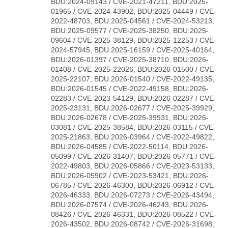
BDU:2024-09143 / CVE-2021-47211, BDU:2025-
01965 / CVE-2024-43902, BDU:2025-04449 / CVE-
2022-48703, BDU:2025-04561 / CVE-2024-53213,
BDU:2025-09577 / CVE-2025-38250, BDU:2025-
09604 / CVE-2025-38129, BDU:2025-12253 / CVE-
2024-57945, BDU:2025-16159 / CVE-2025-40164,
BDU:2026-01397 / CVE-2025-38710, BDU:2026-
01408 / CVE-2025-22026, BDU:2026-01500 / CVE-
2025-22107, BDU:2026-01540 / CVE-2022-49135,
BDU:2026-01545 / CVE-2022-49158, BDU:2026-
02283 / CVE-2023-54129, BDU:2026-02287 / CVE-
2025-23131, BDU:2026-02677 / CVE-2025-39929,
BDU:2026-02678 / CVE-2025-39931, BDU:2026-
03081 / CVE-2025-38584, BDU:2026-03115 / CVE-
2025-21863, BDU:2026-03964 / CVE-2022-49822,
BDU:2026-04585 / CVE-2022-50114, BDU:2026-
05099 / CVE-2026-31407, BDU:2026-05771 / CVE-
2022-49803, BDU:2026-05866 / CVE-2023-53133,
BDU:2026-05902 / CVE-2023-53421, BDU:2026-
06785 / CVE-2026-46300, BDU:2026-06912 / CVE-
2026-46333, BDU:2026-07273 / CVE-2026-43494,
BDU:2026-07574 / CVE-2026-46243, BDU:2026-
08426 / CVE-2026-46331, BDU:2026-08522 / CVE-
2026-43502, BDU:2026-08742 / CVE-2026-31698,