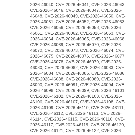
2026-46040, CVE-2026-46041, CVE-2026-46043,
CVE-2026-46046, CVE-2026-46047, CVE-2026-
46048, CVE-2026-46049, CVE-2026-46050, CVE-
2026-46051, CVE-2026-46052, CVE-2026-46053,
CVE-2026-46056, CVE-2026-46058, CVE-2026-
46061, CVE-2026-46062, CVE-2026-46063, CVE-
2026-46064, CVE-2026-46065, CVE-2026-46068,
CVE-2026-46069, CVE-2026-46070, CVE-2026-
46072, CVE-2026-46073, CVE-2026-46074, CVE-
2026-46075, CVE-2026-46076, CVE-2026-46077,
CVE-2026-46078, CVE-2026-46079, CVE-2026-
46080, CVE-2026-46082, CVE-2026-46083, CVE-
2026-46084, CVE-2026-46085, CVE-2026-46086,
CVE-2026-46088, CVE-2026-46089, CVE-2026-
46090, CVE-2026-46091, CVE-2026-46094, CVE-
2026-46098, CVE-2026-46099, CVE-2026-46101,
CVE-2026-46102, CVE-2026-46103, CVE-2026-
46106, CVE-2026-46107, CVE-2026-46108, CVE-
2026-46109, CVE-2026-46110, CVE-2026-46111,
CVE-2026-46112, CVE-2026-46113, CVE-2026-
46114, CVE-2026-46115, CVE-2026-46116, CVE-
2026-46117, CVE-2026-46119, CVE-2026-46120,
CVE-2026-46121, CVE-2026-46122, CVE-2026-