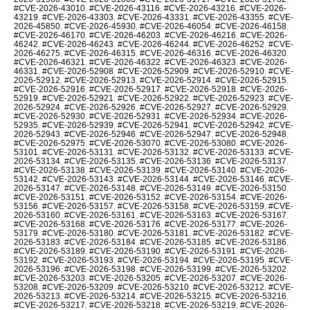
#CVE-2026-43010
,
#CVE-2026-43116
,
#CVE-2026-43216
,
#CVE-2026-
43219
,
#CVE-2026-43303
,
#CVE-2026-43331
,
#CVE-2026-43355
,
#CVE-
2026-45850
,
#CVE-2026-45930
,
#CVE-2026-46054
,
#CVE-2026-46158
,
#CVE-2026-46170
,
#CVE-2026-46203
,
#CVE-2026-46216
,
#CVE-2026-
46242
,
#CVE-2026-46243
,
#CVE-2026-46244
,
#CVE-2026-46252
,
#CVE-
2026-46275
,
#CVE-2026-46315
,
#CVE-2026-46316
,
#CVE-2026-46320
,
#CVE-2026-46321
,
#CVE-2026-46322
,
#CVE-2026-46323
,
#CVE-2026-
46331
,
#CVE-2026-52908
,
#CVE-2026-52909
,
#CVE-2026-52910
,
#CVE-
2026-52912
,
#CVE-2026-52913
,
#CVE-2026-52914
,
#CVE-2026-52915
,
#CVE-2026-52916
,
#CVE-2026-52917
,
#CVE-2026-52918
,
#CVE-2026-
52919
,
#CVE-2026-52921
,
#CVE-2026-52922
,
#CVE-2026-52923
,
#CVE-
2026-52924
,
#CVE-2026-52926
,
#CVE-2026-52927
,
#CVE-2026-52929
,
#CVE-2026-52930
,
#CVE-2026-52931
,
#CVE-2026-52934
,
#CVE-2026-
52935
,
#CVE-2026-52939
,
#CVE-2026-52941
,
#CVE-2026-52942
,
#CVE-
2026-52943
,
#CVE-2026-52946
,
#CVE-2026-52947
,
#CVE-2026-52948
,
#CVE-2026-52975
,
#CVE-2026-53070
,
#CVE-2026-53080
,
#CVE-2026-
53101
,
#CVE-2026-53131
,
#CVE-2026-53132
,
#CVE-2026-53133
,
#CVE-
2026-53134
,
#CVE-2026-53135
,
#CVE-2026-53136
,
#CVE-2026-53137
,
#CVE-2026-53138
,
#CVE-2026-53139
,
#CVE-2026-53140
,
#CVE-2026-
53142
,
#CVE-2026-53143
,
#CVE-2026-53144
,
#CVE-2026-53146
,
#CVE-
2026-53147
,
#CVE-2026-53148
,
#CVE-2026-53149
,
#CVE-2026-53150
,
#CVE-2026-53151
,
#CVE-2026-53152
,
#CVE-2026-53154
,
#CVE-2026-
53156
,
#CVE-2026-53157
,
#CVE-2026-53158
,
#CVE-2026-53159
,
#CVE-
2026-53160
,
#CVE-2026-53161
,
#CVE-2026-53163
,
#CVE-2026-53167
,
#CVE-2026-53168
,
#CVE-2026-53176
,
#CVE-2026-53177
,
#CVE-2026-
53179
,
#CVE-2026-53180
,
#CVE-2026-53181
,
#CVE-2026-53182
,
#CVE-
2026-53183
,
#CVE-2026-53184
,
#CVE-2026-53185
,
#CVE-2026-53186
,
#CVE-2026-53189
,
#CVE-2026-53190
,
#CVE-2026-53191
,
#CVE-2026-
53192
,
#CVE-2026-53193
,
#CVE-2026-53194
,
#CVE-2026-53195
,
#CVE-
2026-53196
,
#CVE-2026-53198
,
#CVE-2026-53199
,
#CVE-2026-53202
,
#CVE-2026-53203
,
#CVE-2026-53205
,
#CVE-2026-53207
,
#CVE-2026-
53208
,
#CVE-2026-53209
,
#CVE-2026-53210
,
#CVE-2026-53212
,
#CVE-
2026-53213
,
#CVE-2026-53214
,
#CVE-2026-53215
,
#CVE-2026-53216
,
#CVE-2026-53217
,
#CVE-2026-53218
,
#CVE-2026-53219
,
#CVE-2026-