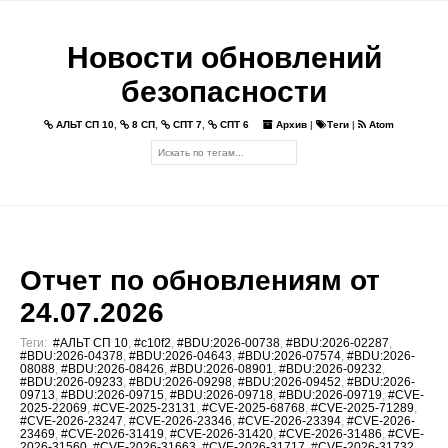
Новости обновлений
безопасности
АЛЬТ СП 10
,
8 СП
,
СПТ 7
,
СПТ 6
Архив
|
Теги
|
Atom
Отчет по обновлениям от
24.07.2026
Теги:
#АЛЬТ СП 10
,
#c10f2
,
#BDU:2026-00738
,
#BDU:2026-02287
,
#BDU:2026-04378
,
#BDU:2026-04643
,
#BDU:2026-07574
,
#BDU:2026-
08088
,
#BDU:2026-08426
,
#BDU:2026-08901
,
#BDU:2026-09232
,
#BDU:2026-09233
,
#BDU:2026-09298
,
#BDU:2026-09452
,
#BDU:2026-
09713
,
#BDU:2026-09715
,
#BDU:2026-09718
,
#BDU:2026-09719
,
#CVE-
2025-22069
,
#CVE-2025-23131
,
#CVE-2025-68768
,
#CVE-2025-71289
,
#CVE-2026-23247
,
#CVE-2026-23346
,
#CVE-2026-23394
,
#CVE-2026-
23469
,
#CVE-2026-31419
,
#CVE-2026-31420
,
#CVE-2026-31486
,
#CVE-
2026-31560
,
#CVE-2026-31663
,
#CVE-2026-31717
,
#CVE-2026-31732
,