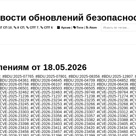
вости обновлений безопасно
Т СП 10
,
8 СП
,
СПТ 7
,
СПТ 6
Архив
|
Теги
|
Atom
ениям от 18.05.2026
2
,
#BDU:2025-07765
,
#BDU:2025-07801
,
#BDU:2025-08356
,
#BDU:2025-12807
,
BDU:2026-04361
,
#BDU:2026-04645
,
#BDU:2026-04709
,
#BDU:2026-04852
,
#B
BDU:2026-05768
,
#BDU:2026-06107
,
#BDU:2026-06123
,
#BDU:2026-06439
,
#B
BDU:2026-06501
,
#BDU:2026-06503
,
#BDU:2026-06505
,
#BDU:2026-06506
,
#B
CVE-2025-32462
,
#CVE-2025-32463
,
#CVE-2025-39748
,
#CVE-2025-39764
,
#C
CVE-2025-71236
,
#CVE-2025-71237
,
#CVE-2025-71238
,
#CVE-2025-71274
,
#C
CVE-2026-23229
,
#CVE-2026-23234
,
#CVE-2026-23235
,
#CVE-2026-23236
,
#C
CVE-2026-23245
,
#CVE-2026-23253
,
#CVE-2026-23266
,
#CVE-2026-23268
,
#C
CVE-2026-23281
,
#CVE-2026-23286
,
#CVE-2026-23289
,
#CVE-2026-23290
,
#C
CVE-2026-23303
,
#CVE-2026-23304
,
#CVE-2026-23307
,
#CVE-2026-23312
,
#C
CVE-2026-23352
,
#CVE-2026-23356
,
#CVE-2026-23357
,
#CVE-2026-23362
,
#C
CVE-2026-23379
,
#CVE-2026-23381
,
#CVE-2026-23382
,
#CVE-2026-23388
,
#C
CVE-2026-23398
,
#CVE-2026-23403
,
#CVE-2026-23404
,
#CVE-2026-23405
,
#C
CVE-2026-23410
,
#CVE-2026-23411
,
#CVE-2026-23420
,
#CVE-2026-23434
,
#CV
CVE-2026-23456
,
#CVE-2026-23457
,
#CVE-2026-23458
,
#CVE-2026-23460
,
#C
CVE-2026-31393
,
#CVE-2026-31396
,
#CVE-2026-31399
,
#CVE-2026-31400
,
#C