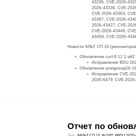
43295, CVE-2026-432
2026-43336, CVE-202
CVE-2026-43363, CVE
43387, CVE-2026-434
2026-43427, CVE-202
CVE-2026-43449, CVE
43459, CVE-2026-434
Новости АЛЬТ СП 10 (репозиторий
Обновление curl-8.12.1-alt2
Исправление BDU:202
Обновление postgresql16-16.
Исправление CVE-202
2026-6479, CVE-2026
Отчет по обновл
Теги:
#АЛЬТ СП 10
,
#c10f2
,
#BDU:2025-