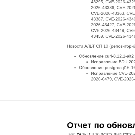
43295, CVE-2026-432
2026-43336, CVE-202
CVE-2026-43363, CVE
43387, CVE-2026-434
2026-43427, CVE-202
CVE-2026-43449, CVE
43459, CVE-2026-434
Новости АЛЬТ СП 10 (репозиторий
Обновление curl-8.12.1-alt2
Исправление BDU:202
Обновление postgresql16-16.
Исправление CVE-202
2026-6479, CVE-2026
Отчет по обновл
Теги:
#АЛЬТ СП 10
,
#c10f2
,
#BDU:2025-