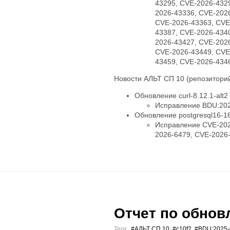
43295, CVE-2026-432
2026-43336, CVE-202
CVE-2026-43363, CVE
43387, CVE-2026-434
2026-43427, CVE-202
CVE-2026-43449, CVE
43459, CVE-2026-434
Новости АЛЬТ СП 10 (репозиторий
Обновление curl-8.12.1-alt2
Исправление BDU:202
Обновление postgresql16-16.
Исправление CVE-202
2026-6479, CVE-2026
Отчет по обновл
Теги:
#АЛЬТ СП 10
,
#c10f2
,
#BDU:2025-