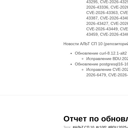
43295, CVE-2026-432
2026-43336, CVE-202
CVE-2026-43363, CVE
43387, CVE-2026-434
2026-43427, CVE-202
CVE-2026-43449, CVE
43459, CVE-2026-434
Новости АЛЬТ СП 10 (репозиторий
Обновление curl-8.12.1-alt2
Исправление BDU:202
Обновление postgresql16-16.
Исправление CVE-202
2026-6479, CVE-2026
Отчет по обновл
Теги:
#АЛЬТ СП 10
,
#c10f2
,
#BDU:2025-