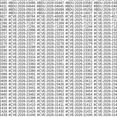
3485
,
#BDU:2026-03486
,
#BDU:2026-03487
,
#BDU:2026-03582
,
#BDU:2026-03
4311
,
#BDU:2026-04644
,
#BDU:2026-04645
,
#BDU:2026-04852
,
#BDU:2026-04
4926
,
#BDU:2026-05019
,
#BDU:2026-05099
,
#BDU:2026-05258
,
#BDU:2026-05
6107
,
#BDU:2026-06123
,
#BDU:2026-06430
,
#CVE-2024-14027
,
#CVE-2025-21
8627
,
#CVE-2025-39764
,
#CVE-2025-40005
,
#CVE-2025-40135
,
#CVE-2025-40
8239
,
#CVE-2025-68334
,
#CVE-2025-68736
,
#CVE-2025-71152
,
#CVE-2025-711
1266
,
#CVE-2025-71267
,
#CVE-2025-71269
,
#CVE-2025-71272
,
#CVE-2025-71
1288
,
#CVE-2025-71291
,
#CVE-2025-71292
,
#CVE-2025-71294
,
#CVE-2025-71
2985
,
#CVE-2026-22986
,
#CVE-2026-22993
,
#CVE-2026-23004
,
#CVE-2026-23
3157
,
#CVE-2026-23207
,
#CVE-2026-23210
,
#CVE-2026-23226
,
#CVE-2026-23
3242
,
#CVE-2026-23243
,
#CVE-2026-23244
,
#CVE-2026-23245
,
#CVE-2026-23
3252
,
#CVE-2026-23253
,
#CVE-2026-23255
,
#CVE-2026-23268
,
#CVE-2026-23
3276
,
#CVE-2026-23277
,
#CVE-2026-23278
,
#CVE-2026-23279
,
#CVE-2026-23
3287
,
#CVE-2026-23289
,
#CVE-2026-23290
,
#CVE-2026-23291
,
#CVE-2026-23
3298
,
#CVE-2026-23300
,
#CVE-2026-23302
,
#CVE-2026-23303
,
#CVE-2026-23
3310
,
#CVE-2026-23312
,
#CVE-2026-23313
,
#CVE-2026-23315
,
#CVE-2026-23
3321
,
#CVE-2026-23324
,
#CVE-2026-23325
,
#CVE-2026-23330
,
#CVE-2026-23
3340
,
#CVE-2026-23343
,
#CVE-2026-23347
,
#CVE-2026-23351
,
#CVE-2026-23
3359
,
#CVE-2026-23360
,
#CVE-2026-23361
,
#CVE-2026-23362
,
#CVE-2026-23
3368
,
#CVE-2026-23369
,
#CVE-2026-23370
,
#CVE-2026-23372
,
#CVE-2026-23
3379
,
#CVE-2026-23380
,
#CVE-2026-23381
,
#CVE-2026-23382
,
#CVE-2026-23
3389
,
#CVE-2026-23391
,
#CVE-2026-23392
,
#CVE-2026-23393
,
#CVE-2026-23
3399
,
#CVE-2026-23401
,
#CVE-2026-23403
,
#CVE-2026-23404
,
#CVE-2026-23
3409
,
#CVE-2026-23410
,
#CVE-2026-23411
,
#CVE-2026-23412
,
#CVE-2026-23
3420
,
#CVE-2026-23422
,
#CVE-2026-23426
,
#CVE-2026-23427
,
#CVE-2026-23
3440
,
#CVE-2026-23441
,
#CVE-2026-23442
,
#CVE-2026-23444
,
#CVE-2026-23
3449
,
#CVE-2026-23450
,
#CVE-2026-23452
,
#CVE-2026-23454
,
#CVE-2026-23
3460
,
#CVE-2026-23462
,
#CVE-2026-23463
,
#CVE-2026-23464
,
#CVE-2026-23
3475
,
#CVE-2026-31389
,
#CVE-2026-31391
,
#CVE-2026-31392
,
#CVE-2026-31
1400
,
#CVE-2026-31401
,
#CVE-2026-31402
,
#CVE-2026-31403
,
#CVE-2026-31
1409
,
#CVE-2026-31410
,
#CVE-2026-31411
,
#CVE-2026-31412
,
#CVE-2026-31
1418
,
#CVE-2026-31421
,
#CVE-2026-31422
,
#CVE-2026-31423
,
#CVE-2026-31
1428
,
#CVE-2026-31429
,
#CVE-2026-31430
,
#CVE-2026-31431
,
#CVE-2026-31
1439
,
#CVE-2026-31440
,
#CVE-2026-31441
,
#CVE-2026-31446
,
#CVE-2026-31