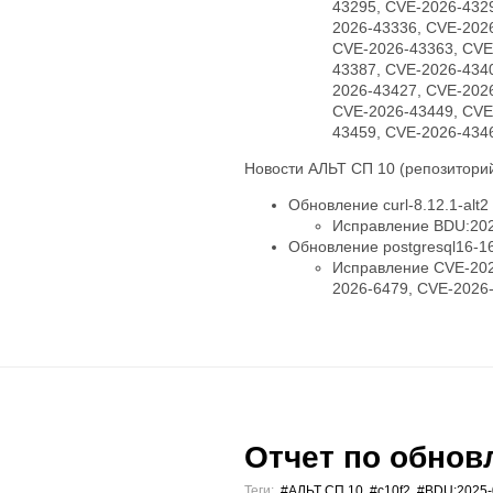
43295, CVE-2026-432
2026-43336, CVE-202
CVE-2026-43363, CVE
43387, CVE-2026-434
2026-43427, CVE-202
CVE-2026-43449, CVE
43459, CVE-2026-434
Новости АЛЬТ СП 10 (репозиторий
Обновление curl-8.12.1-alt2
Исправление BDU:202
Обновление postgresql16-16.
Исправление CVE-202
2026-6479, CVE-2026
Отчет по обновл
Теги:
#АЛЬТ СП 10
,
#c10f2
,
#BDU:2025-