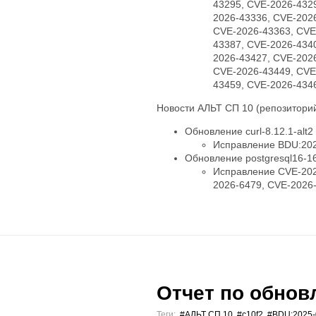
43295, CVE-2026-432
2026-43336, CVE-202
CVE-2026-43363, CVE
43387, CVE-2026-434
2026-43427, CVE-202
CVE-2026-43449, CVE
43459, CVE-2026-434
Новости АЛЬТ СП 10 (репозиторий
Обновление curl-8.12.1-alt2
Исправление BDU:202
Обновление postgresql16-16.
Исправление CVE-202
2026-6479, CVE-2026
Отчет по обновл
Теги:
#АЛЬТ СП 10
,
#c10f2
,
#BDU:2025-