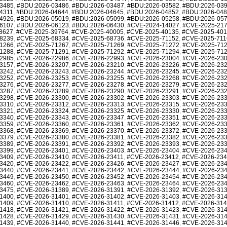
3485
,
#BDU:2026-03486
,
#BDU:2026-03487
,
#BDU:2026-03582
,
#BDU:2026-03
4311
,
#BDU:2026-04644
,
#BDU:2026-04645
,
#BDU:2026-04852
,
#BDU:2026-04
4926
,
#BDU:2026-05019
,
#BDU:2026-05099
,
#BDU:2026-05258
,
#BDU:2026-05
6107
,
#BDU:2026-06123
,
#BDU:2026-06430
,
#CVE-2024-14027
,
#CVE-2025-21
8627
,
#CVE-2025-39764
,
#CVE-2025-40005
,
#CVE-2025-40135
,
#CVE-2025-40
8239
,
#CVE-2025-68334
,
#CVE-2025-68736
,
#CVE-2025-71152
,
#CVE-2025-711
1266
,
#CVE-2025-71267
,
#CVE-2025-71269
,
#CVE-2025-71272
,
#CVE-2025-71
1288
,
#CVE-2025-71291
,
#CVE-2025-71292
,
#CVE-2025-71294
,
#CVE-2025-71
2985
,
#CVE-2026-22986
,
#CVE-2026-22993
,
#CVE-2026-23004
,
#CVE-2026-23
3157
,
#CVE-2026-23207
,
#CVE-2026-23210
,
#CVE-2026-23226
,
#CVE-2026-23
3242
,
#CVE-2026-23243
,
#CVE-2026-23244
,
#CVE-2026-23245
,
#CVE-2026-23
3252
,
#CVE-2026-23253
,
#CVE-2026-23255
,
#CVE-2026-23268
,
#CVE-2026-23
3276
,
#CVE-2026-23277
,
#CVE-2026-23278
,
#CVE-2026-23279
,
#CVE-2026-23
3287
,
#CVE-2026-23289
,
#CVE-2026-23290
,
#CVE-2026-23291
,
#CVE-2026-23
3298
,
#CVE-2026-23300
,
#CVE-2026-23302
,
#CVE-2026-23303
,
#CVE-2026-23
3310
,
#CVE-2026-23312
,
#CVE-2026-23313
,
#CVE-2026-23315
,
#CVE-2026-23
3321
,
#CVE-2026-23324
,
#CVE-2026-23325
,
#CVE-2026-23330
,
#CVE-2026-23
3340
,
#CVE-2026-23343
,
#CVE-2026-23347
,
#CVE-2026-23351
,
#CVE-2026-23
3359
,
#CVE-2026-23360
,
#CVE-2026-23361
,
#CVE-2026-23362
,
#CVE-2026-23
3368
,
#CVE-2026-23369
,
#CVE-2026-23370
,
#CVE-2026-23372
,
#CVE-2026-23
3379
,
#CVE-2026-23380
,
#CVE-2026-23381
,
#CVE-2026-23382
,
#CVE-2026-23
3389
,
#CVE-2026-23391
,
#CVE-2026-23392
,
#CVE-2026-23393
,
#CVE-2026-23
3399
,
#CVE-2026-23401
,
#CVE-2026-23403
,
#CVE-2026-23404
,
#CVE-2026-23
3409
,
#CVE-2026-23410
,
#CVE-2026-23411
,
#CVE-2026-23412
,
#CVE-2026-23
3420
,
#CVE-2026-23422
,
#CVE-2026-23426
,
#CVE-2026-23427
,
#CVE-2026-23
3440
,
#CVE-2026-23441
,
#CVE-2026-23442
,
#CVE-2026-23444
,
#CVE-2026-23
3449
,
#CVE-2026-23450
,
#CVE-2026-23452
,
#CVE-2026-23454
,
#CVE-2026-23
3460
,
#CVE-2026-23462
,
#CVE-2026-23463
,
#CVE-2026-23464
,
#CVE-2026-23
3475
,
#CVE-2026-31389
,
#CVE-2026-31391
,
#CVE-2026-31392
,
#CVE-2026-31
1400
,
#CVE-2026-31401
,
#CVE-2026-31402
,
#CVE-2026-31403
,
#CVE-2026-31
1409
,
#CVE-2026-31410
,
#CVE-2026-31411
,
#CVE-2026-31412
,
#CVE-2026-31
1418
,
#CVE-2026-31421
,
#CVE-2026-31422
,
#CVE-2026-31423
,
#CVE-2026-31
1428
,
#CVE-2026-31429
,
#CVE-2026-31430
,
#CVE-2026-31431
,
#CVE-2026-31
1439
,
#CVE-2026-31440
,
#CVE-2026-31441
,
#CVE-2026-31446
,
#CVE-2026-31