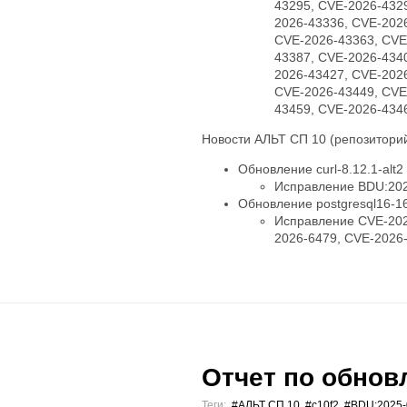
43295, CVE-2026-432
2026-43336, CVE-202
CVE-2026-43363, CVE
43387, CVE-2026-434
2026-43427, CVE-202
CVE-2026-43449, CVE
43459, CVE-2026-434
Новости АЛЬТ СП 10 (репозиторий
Обновление curl-8.12.1-alt2
Исправление BDU:202
Обновление postgresql16-16.
Исправление CVE-202
2026-6479, CVE-2026
Отчет по обновл
Теги:
#АЛЬТ СП 10
,
#c10f2
,
#BDU:2025-