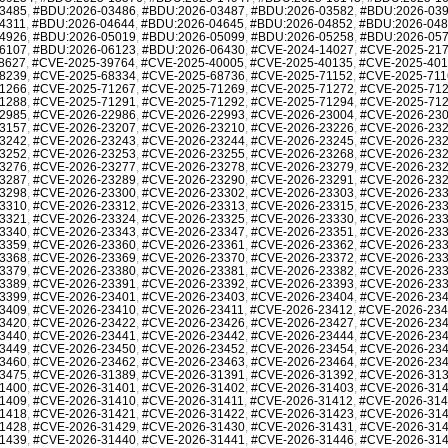
3485
,
#BDU:2026-03486
,
#BDU:2026-03487
,
#BDU:2026-03582
,
#BDU:2026-03
4311
,
#BDU:2026-04644
,
#BDU:2026-04645
,
#BDU:2026-04852
,
#BDU:2026-04
4926
,
#BDU:2026-05019
,
#BDU:2026-05099
,
#BDU:2026-05258
,
#BDU:2026-05
6107
,
#BDU:2026-06123
,
#BDU:2026-06430
,
#CVE-2024-14027
,
#CVE-2025-21
8627
,
#CVE-2025-39764
,
#CVE-2025-40005
,
#CVE-2025-40135
,
#CVE-2025-40
8239
,
#CVE-2025-68334
,
#CVE-2025-68736
,
#CVE-2025-71152
,
#CVE-2025-711
1266
,
#CVE-2025-71267
,
#CVE-2025-71269
,
#CVE-2025-71272
,
#CVE-2025-71
1288
,
#CVE-2025-71291
,
#CVE-2025-71292
,
#CVE-2025-71294
,
#CVE-2025-71
2985
,
#CVE-2026-22986
,
#CVE-2026-22993
,
#CVE-2026-23004
,
#CVE-2026-23
3157
,
#CVE-2026-23207
,
#CVE-2026-23210
,
#CVE-2026-23226
,
#CVE-2026-23
3242
,
#CVE-2026-23243
,
#CVE-2026-23244
,
#CVE-2026-23245
,
#CVE-2026-23
3252
,
#CVE-2026-23253
,
#CVE-2026-23255
,
#CVE-2026-23268
,
#CVE-2026-23
3276
,
#CVE-2026-23277
,
#CVE-2026-23278
,
#CVE-2026-23279
,
#CVE-2026-23
3287
,
#CVE-2026-23289
,
#CVE-2026-23290
,
#CVE-2026-23291
,
#CVE-2026-23
3298
,
#CVE-2026-23300
,
#CVE-2026-23302
,
#CVE-2026-23303
,
#CVE-2026-23
3310
,
#CVE-2026-23312
,
#CVE-2026-23313
,
#CVE-2026-23315
,
#CVE-2026-23
3321
,
#CVE-2026-23324
,
#CVE-2026-23325
,
#CVE-2026-23330
,
#CVE-2026-23
3340
,
#CVE-2026-23343
,
#CVE-2026-23347
,
#CVE-2026-23351
,
#CVE-2026-23
3359
,
#CVE-2026-23360
,
#CVE-2026-23361
,
#CVE-2026-23362
,
#CVE-2026-23
3368
,
#CVE-2026-23369
,
#CVE-2026-23370
,
#CVE-2026-23372
,
#CVE-2026-23
3379
,
#CVE-2026-23380
,
#CVE-2026-23381
,
#CVE-2026-23382
,
#CVE-2026-23
3389
,
#CVE-2026-23391
,
#CVE-2026-23392
,
#CVE-2026-23393
,
#CVE-2026-23
3399
,
#CVE-2026-23401
,
#CVE-2026-23403
,
#CVE-2026-23404
,
#CVE-2026-23
3409
,
#CVE-2026-23410
,
#CVE-2026-23411
,
#CVE-2026-23412
,
#CVE-2026-23
3420
,
#CVE-2026-23422
,
#CVE-2026-23426
,
#CVE-2026-23427
,
#CVE-2026-23
3440
,
#CVE-2026-23441
,
#CVE-2026-23442
,
#CVE-2026-23444
,
#CVE-2026-23
3449
,
#CVE-2026-23450
,
#CVE-2026-23452
,
#CVE-2026-23454
,
#CVE-2026-23
3460
,
#CVE-2026-23462
,
#CVE-2026-23463
,
#CVE-2026-23464
,
#CVE-2026-23
3475
,
#CVE-2026-31389
,
#CVE-2026-31391
,
#CVE-2026-31392
,
#CVE-2026-31
1400
,
#CVE-2026-31401
,
#CVE-2026-31402
,
#CVE-2026-31403
,
#CVE-2026-31
1409
,
#CVE-2026-31410
,
#CVE-2026-31411
,
#CVE-2026-31412
,
#CVE-2026-31
1418
,
#CVE-2026-31421
,
#CVE-2026-31422
,
#CVE-2026-31423
,
#CVE-2026-31
1428
,
#CVE-2026-31429
,
#CVE-2026-31430
,
#CVE-2026-31431
,
#CVE-2026-31
1439
,
#CVE-2026-31440
,
#CVE-2026-31441
,
#CVE-2026-31446
,
#CVE-2026-31