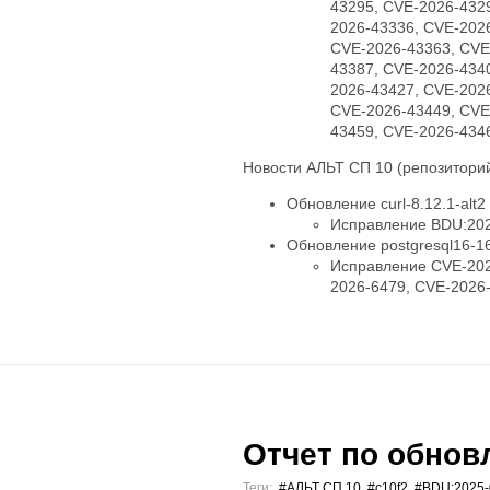
43295, CVE-2026-432
2026-43336, CVE-202
CVE-2026-43363, CVE
43387, CVE-2026-434
2026-43427, CVE-202
CVE-2026-43449, CVE
43459, CVE-2026-434
Новости АЛЬТ СП 10 (репозиторий
Обновление curl-8.12.1-alt2
Исправление BDU:202
Обновление postgresql16-16.
Исправление CVE-202
2026-6479, CVE-2026
Отчет по обновл
Теги:
#АЛЬТ СП 10
,
#c10f2
,
#BDU:2025-