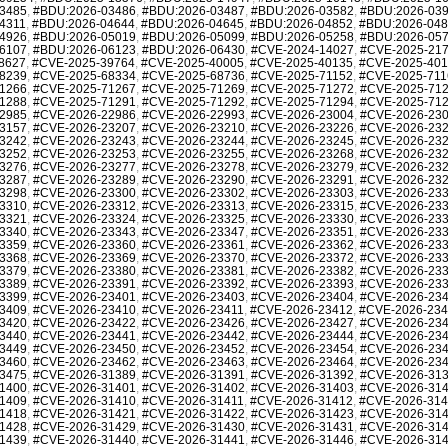
3485
,
#BDU:2026-03486
,
#BDU:2026-03487
,
#BDU:2026-03582
,
#BDU:2026-03
4311
,
#BDU:2026-04644
,
#BDU:2026-04645
,
#BDU:2026-04852
,
#BDU:2026-04
4926
,
#BDU:2026-05019
,
#BDU:2026-05099
,
#BDU:2026-05258
,
#BDU:2026-05
6107
,
#BDU:2026-06123
,
#BDU:2026-06430
,
#CVE-2024-14027
,
#CVE-2025-21
8627
,
#CVE-2025-39764
,
#CVE-2025-40005
,
#CVE-2025-40135
,
#CVE-2025-40
8239
,
#CVE-2025-68334
,
#CVE-2025-68736
,
#CVE-2025-71152
,
#CVE-2025-711
1266
,
#CVE-2025-71267
,
#CVE-2025-71269
,
#CVE-2025-71272
,
#CVE-2025-71
1288
,
#CVE-2025-71291
,
#CVE-2025-71292
,
#CVE-2025-71294
,
#CVE-2025-71
2985
,
#CVE-2026-22986
,
#CVE-2026-22993
,
#CVE-2026-23004
,
#CVE-2026-23
3157
,
#CVE-2026-23207
,
#CVE-2026-23210
,
#CVE-2026-23226
,
#CVE-2026-23
3242
,
#CVE-2026-23243
,
#CVE-2026-23244
,
#CVE-2026-23245
,
#CVE-2026-23
3252
,
#CVE-2026-23253
,
#CVE-2026-23255
,
#CVE-2026-23268
,
#CVE-2026-23
3276
,
#CVE-2026-23277
,
#CVE-2026-23278
,
#CVE-2026-23279
,
#CVE-2026-23
3287
,
#CVE-2026-23289
,
#CVE-2026-23290
,
#CVE-2026-23291
,
#CVE-2026-23
3298
,
#CVE-2026-23300
,
#CVE-2026-23302
,
#CVE-2026-23303
,
#CVE-2026-23
3310
,
#CVE-2026-23312
,
#CVE-2026-23313
,
#CVE-2026-23315
,
#CVE-2026-23
3321
,
#CVE-2026-23324
,
#CVE-2026-23325
,
#CVE-2026-23330
,
#CVE-2026-23
3340
,
#CVE-2026-23343
,
#CVE-2026-23347
,
#CVE-2026-23351
,
#CVE-2026-23
3359
,
#CVE-2026-23360
,
#CVE-2026-23361
,
#CVE-2026-23362
,
#CVE-2026-23
3368
,
#CVE-2026-23369
,
#CVE-2026-23370
,
#CVE-2026-23372
,
#CVE-2026-23
3379
,
#CVE-2026-23380
,
#CVE-2026-23381
,
#CVE-2026-23382
,
#CVE-2026-23
3389
,
#CVE-2026-23391
,
#CVE-2026-23392
,
#CVE-2026-23393
,
#CVE-2026-23
3399
,
#CVE-2026-23401
,
#CVE-2026-23403
,
#CVE-2026-23404
,
#CVE-2026-23
3409
,
#CVE-2026-23410
,
#CVE-2026-23411
,
#CVE-2026-23412
,
#CVE-2026-23
3420
,
#CVE-2026-23422
,
#CVE-2026-23426
,
#CVE-2026-23427
,
#CVE-2026-23
3440
,
#CVE-2026-23441
,
#CVE-2026-23442
,
#CVE-2026-23444
,
#CVE-2026-23
3449
,
#CVE-2026-23450
,
#CVE-2026-23452
,
#CVE-2026-23454
,
#CVE-2026-23
3460
,
#CVE-2026-23462
,
#CVE-2026-23463
,
#CVE-2026-23464
,
#CVE-2026-23
3475
,
#CVE-2026-31389
,
#CVE-2026-31391
,
#CVE-2026-31392
,
#CVE-2026-31
1400
,
#CVE-2026-31401
,
#CVE-2026-31402
,
#CVE-2026-31403
,
#CVE-2026-31
1409
,
#CVE-2026-31410
,
#CVE-2026-31411
,
#CVE-2026-31412
,
#CVE-2026-31
1418
,
#CVE-2026-31421
,
#CVE-2026-31422
,
#CVE-2026-31423
,
#CVE-2026-31
1428
,
#CVE-2026-31429
,
#CVE-2026-31430
,
#CVE-2026-31431
,
#CVE-2026-31
1439
,
#CVE-2026-31440
,
#CVE-2026-31441
,
#CVE-2026-31446
,
#CVE-2026-31