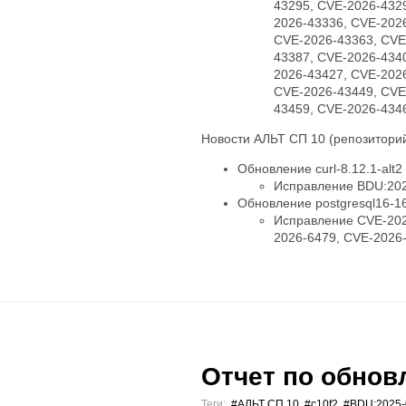
43295, CVE-2026-432
2026-43336, CVE-202
CVE-2026-43363, CVE
43387, CVE-2026-434
2026-43427, CVE-202
CVE-2026-43449, CVE
43459, CVE-2026-434
Новости АЛЬТ СП 10 (репозиторий
Обновление curl-8.12.1-alt2
Исправление BDU:202
Обновление postgresql16-16.
Исправление CVE-202
2026-6479, CVE-2026
Отчет по обновл
Теги:
#АЛЬТ СП 10
,
#c10f2
,
#BDU:2025-