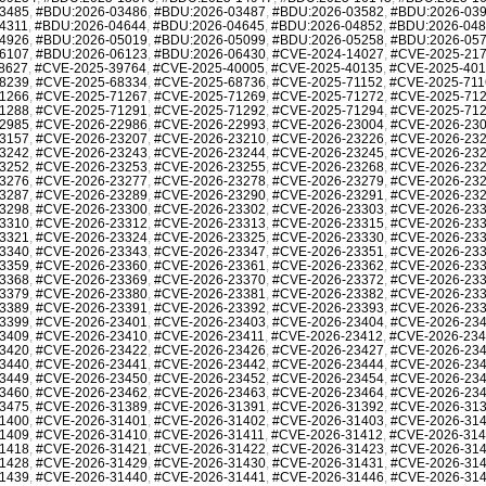
3485
,
#BDU:2026-03486
,
#BDU:2026-03487
,
#BDU:2026-03582
,
#BDU:2026-03
4311
,
#BDU:2026-04644
,
#BDU:2026-04645
,
#BDU:2026-04852
,
#BDU:2026-04
4926
,
#BDU:2026-05019
,
#BDU:2026-05099
,
#BDU:2026-05258
,
#BDU:2026-05
6107
,
#BDU:2026-06123
,
#BDU:2026-06430
,
#CVE-2024-14027
,
#CVE-2025-21
8627
,
#CVE-2025-39764
,
#CVE-2025-40005
,
#CVE-2025-40135
,
#CVE-2025-40
8239
,
#CVE-2025-68334
,
#CVE-2025-68736
,
#CVE-2025-71152
,
#CVE-2025-711
1266
,
#CVE-2025-71267
,
#CVE-2025-71269
,
#CVE-2025-71272
,
#CVE-2025-71
1288
,
#CVE-2025-71291
,
#CVE-2025-71292
,
#CVE-2025-71294
,
#CVE-2025-71
2985
,
#CVE-2026-22986
,
#CVE-2026-22993
,
#CVE-2026-23004
,
#CVE-2026-23
3157
,
#CVE-2026-23207
,
#CVE-2026-23210
,
#CVE-2026-23226
,
#CVE-2026-23
3242
,
#CVE-2026-23243
,
#CVE-2026-23244
,
#CVE-2026-23245
,
#CVE-2026-23
3252
,
#CVE-2026-23253
,
#CVE-2026-23255
,
#CVE-2026-23268
,
#CVE-2026-23
3276
,
#CVE-2026-23277
,
#CVE-2026-23278
,
#CVE-2026-23279
,
#CVE-2026-23
3287
,
#CVE-2026-23289
,
#CVE-2026-23290
,
#CVE-2026-23291
,
#CVE-2026-23
3298
,
#CVE-2026-23300
,
#CVE-2026-23302
,
#CVE-2026-23303
,
#CVE-2026-23
3310
,
#CVE-2026-23312
,
#CVE-2026-23313
,
#CVE-2026-23315
,
#CVE-2026-23
3321
,
#CVE-2026-23324
,
#CVE-2026-23325
,
#CVE-2026-23330
,
#CVE-2026-23
3340
,
#CVE-2026-23343
,
#CVE-2026-23347
,
#CVE-2026-23351
,
#CVE-2026-23
3359
,
#CVE-2026-23360
,
#CVE-2026-23361
,
#CVE-2026-23362
,
#CVE-2026-23
3368
,
#CVE-2026-23369
,
#CVE-2026-23370
,
#CVE-2026-23372
,
#CVE-2026-23
3379
,
#CVE-2026-23380
,
#CVE-2026-23381
,
#CVE-2026-23382
,
#CVE-2026-23
3389
,
#CVE-2026-23391
,
#CVE-2026-23392
,
#CVE-2026-23393
,
#CVE-2026-23
3399
,
#CVE-2026-23401
,
#CVE-2026-23403
,
#CVE-2026-23404
,
#CVE-2026-23
3409
,
#CVE-2026-23410
,
#CVE-2026-23411
,
#CVE-2026-23412
,
#CVE-2026-23
3420
,
#CVE-2026-23422
,
#CVE-2026-23426
,
#CVE-2026-23427
,
#CVE-2026-23
3440
,
#CVE-2026-23441
,
#CVE-2026-23442
,
#CVE-2026-23444
,
#CVE-2026-23
3449
,
#CVE-2026-23450
,
#CVE-2026-23452
,
#CVE-2026-23454
,
#CVE-2026-23
3460
,
#CVE-2026-23462
,
#CVE-2026-23463
,
#CVE-2026-23464
,
#CVE-2026-23
3475
,
#CVE-2026-31389
,
#CVE-2026-31391
,
#CVE-2026-31392
,
#CVE-2026-31
1400
,
#CVE-2026-31401
,
#CVE-2026-31402
,
#CVE-2026-31403
,
#CVE-2026-31
1409
,
#CVE-2026-31410
,
#CVE-2026-31411
,
#CVE-2026-31412
,
#CVE-2026-31
1418
,
#CVE-2026-31421
,
#CVE-2026-31422
,
#CVE-2026-31423
,
#CVE-2026-31
1428
,
#CVE-2026-31429
,
#CVE-2026-31430
,
#CVE-2026-31431
,
#CVE-2026-31
1439
,
#CVE-2026-31440
,
#CVE-2026-31441
,
#CVE-2026-31446
,
#CVE-2026-31