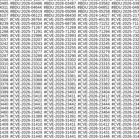
3485
,
#BDU:2026-03486
,
#BDU:2026-03487
,
#BDU:2026-03582
,
#BDU:2026-03
4311
,
#BDU:2026-04644
,
#BDU:2026-04645
,
#BDU:2026-04852
,
#BDU:2026-04
4926
,
#BDU:2026-05019
,
#BDU:2026-05099
,
#BDU:2026-05258
,
#BDU:2026-05
6107
,
#BDU:2026-06123
,
#BDU:2026-06430
,
#CVE-2024-14027
,
#CVE-2025-21
8627
,
#CVE-2025-39764
,
#CVE-2025-40005
,
#CVE-2025-40135
,
#CVE-2025-40
8239
,
#CVE-2025-68334
,
#CVE-2025-68736
,
#CVE-2025-71152
,
#CVE-2025-711
1266
,
#CVE-2025-71267
,
#CVE-2025-71269
,
#CVE-2025-71272
,
#CVE-2025-71
1288
,
#CVE-2025-71291
,
#CVE-2025-71292
,
#CVE-2025-71294
,
#CVE-2025-71
2985
,
#CVE-2026-22986
,
#CVE-2026-22993
,
#CVE-2026-23004
,
#CVE-2026-23
3157
,
#CVE-2026-23207
,
#CVE-2026-23210
,
#CVE-2026-23226
,
#CVE-2026-23
3242
,
#CVE-2026-23243
,
#CVE-2026-23244
,
#CVE-2026-23245
,
#CVE-2026-23
3252
,
#CVE-2026-23253
,
#CVE-2026-23255
,
#CVE-2026-23268
,
#CVE-2026-23
3276
,
#CVE-2026-23277
,
#CVE-2026-23278
,
#CVE-2026-23279
,
#CVE-2026-23
3287
,
#CVE-2026-23289
,
#CVE-2026-23290
,
#CVE-2026-23291
,
#CVE-2026-23
3298
,
#CVE-2026-23300
,
#CVE-2026-23302
,
#CVE-2026-23303
,
#CVE-2026-23
3310
,
#CVE-2026-23312
,
#CVE-2026-23313
,
#CVE-2026-23315
,
#CVE-2026-23
3321
,
#CVE-2026-23324
,
#CVE-2026-23325
,
#CVE-2026-23330
,
#CVE-2026-23
3340
,
#CVE-2026-23343
,
#CVE-2026-23347
,
#CVE-2026-23351
,
#CVE-2026-23
3359
,
#CVE-2026-23360
,
#CVE-2026-23361
,
#CVE-2026-23362
,
#CVE-2026-23
3368
,
#CVE-2026-23369
,
#CVE-2026-23370
,
#CVE-2026-23372
,
#CVE-2026-23
3379
,
#CVE-2026-23380
,
#CVE-2026-23381
,
#CVE-2026-23382
,
#CVE-2026-23
3389
,
#CVE-2026-23391
,
#CVE-2026-23392
,
#CVE-2026-23393
,
#CVE-2026-23
3399
,
#CVE-2026-23401
,
#CVE-2026-23403
,
#CVE-2026-23404
,
#CVE-2026-23
3409
,
#CVE-2026-23410
,
#CVE-2026-23411
,
#CVE-2026-23412
,
#CVE-2026-23
3420
,
#CVE-2026-23422
,
#CVE-2026-23426
,
#CVE-2026-23427
,
#CVE-2026-23
3440
,
#CVE-2026-23441
,
#CVE-2026-23442
,
#CVE-2026-23444
,
#CVE-2026-23
3449
,
#CVE-2026-23450
,
#CVE-2026-23452
,
#CVE-2026-23454
,
#CVE-2026-23
3460
,
#CVE-2026-23462
,
#CVE-2026-23463
,
#CVE-2026-23464
,
#CVE-2026-23
3475
,
#CVE-2026-31389
,
#CVE-2026-31391
,
#CVE-2026-31392
,
#CVE-2026-31
1400
,
#CVE-2026-31401
,
#CVE-2026-31402
,
#CVE-2026-31403
,
#CVE-2026-31
1409
,
#CVE-2026-31410
,
#CVE-2026-31411
,
#CVE-2026-31412
,
#CVE-2026-31
1418
,
#CVE-2026-31421
,
#CVE-2026-31422
,
#CVE-2026-31423
,
#CVE-2026-31
1428
,
#CVE-2026-31429
,
#CVE-2026-31430
,
#CVE-2026-31431
,
#CVE-2026-31
1439
,
#CVE-2026-31440
,
#CVE-2026-31441
,
#CVE-2026-31446
,
#CVE-2026-31