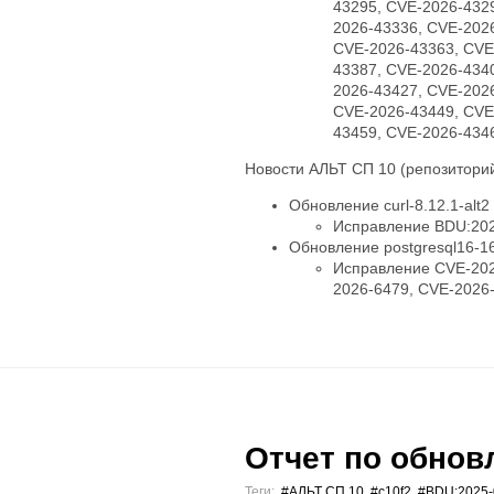
43295, CVE-2026-432
2026-43336, CVE-202
CVE-2026-43363, CVE
43387, CVE-2026-434
2026-43427, CVE-202
CVE-2026-43449, CVE
43459, CVE-2026-434
Новости АЛЬТ СП 10 (репозиторий
Обновление curl-8.12.1-alt2
Исправление BDU:202
Обновление postgresql16-16.
Исправление CVE-202
2026-6479, CVE-2026
Отчет по обновл
Теги:
#АЛЬТ СП 10
,
#c10f2
,
#BDU:2025-