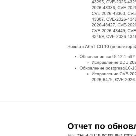
43295, CVE-2026-432
2026-43336, CVE-202
CVE-2026-43363, CVE
43387, CVE-2026-434
2026-43427, CVE-202
CVE-2026-43449, CVE
43459, CVE-2026-434
Новости АЛЬТ СП 10 (репозиторий
Обновление curl-8.12.1-alt2
Исправление BDU:202
Обновление postgresql16-16.
Исправление CVE-202
2026-6479, CVE-2026
Отчет по обновл
Теги:
#АЛЬТ СП 10
,
#c10f2
,
#BDU:2025-