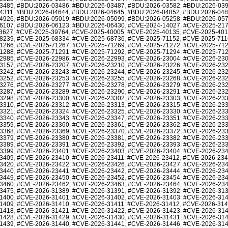
3485
,
#BDU:2026-03486
,
#BDU:2026-03487
,
#BDU:2026-03582
,
#BDU:2026-03
4311
,
#BDU:2026-04644
,
#BDU:2026-04645
,
#BDU:2026-04852
,
#BDU:2026-04
4926
,
#BDU:2026-05019
,
#BDU:2026-05099
,
#BDU:2026-05258
,
#BDU:2026-05
6107
,
#BDU:2026-06123
,
#BDU:2026-06430
,
#CVE-2024-14027
,
#CVE-2025-21
8627
,
#CVE-2025-39764
,
#CVE-2025-40005
,
#CVE-2025-40135
,
#CVE-2025-40
8239
,
#CVE-2025-68334
,
#CVE-2025-68736
,
#CVE-2025-71152
,
#CVE-2025-711
1266
,
#CVE-2025-71267
,
#CVE-2025-71269
,
#CVE-2025-71272
,
#CVE-2025-71
1288
,
#CVE-2025-71291
,
#CVE-2025-71292
,
#CVE-2025-71294
,
#CVE-2025-71
2985
,
#CVE-2026-22986
,
#CVE-2026-22993
,
#CVE-2026-23004
,
#CVE-2026-23
3157
,
#CVE-2026-23207
,
#CVE-2026-23210
,
#CVE-2026-23226
,
#CVE-2026-23
3242
,
#CVE-2026-23243
,
#CVE-2026-23244
,
#CVE-2026-23245
,
#CVE-2026-23
3252
,
#CVE-2026-23253
,
#CVE-2026-23255
,
#CVE-2026-23268
,
#CVE-2026-23
3276
,
#CVE-2026-23277
,
#CVE-2026-23278
,
#CVE-2026-23279
,
#CVE-2026-23
3287
,
#CVE-2026-23289
,
#CVE-2026-23290
,
#CVE-2026-23291
,
#CVE-2026-23
3298
,
#CVE-2026-23300
,
#CVE-2026-23302
,
#CVE-2026-23303
,
#CVE-2026-23
3310
,
#CVE-2026-23312
,
#CVE-2026-23313
,
#CVE-2026-23315
,
#CVE-2026-23
3321
,
#CVE-2026-23324
,
#CVE-2026-23325
,
#CVE-2026-23330
,
#CVE-2026-23
3340
,
#CVE-2026-23343
,
#CVE-2026-23347
,
#CVE-2026-23351
,
#CVE-2026-23
3359
,
#CVE-2026-23360
,
#CVE-2026-23361
,
#CVE-2026-23362
,
#CVE-2026-23
3368
,
#CVE-2026-23369
,
#CVE-2026-23370
,
#CVE-2026-23372
,
#CVE-2026-23
3379
,
#CVE-2026-23380
,
#CVE-2026-23381
,
#CVE-2026-23382
,
#CVE-2026-23
3389
,
#CVE-2026-23391
,
#CVE-2026-23392
,
#CVE-2026-23393
,
#CVE-2026-23
3399
,
#CVE-2026-23401
,
#CVE-2026-23403
,
#CVE-2026-23404
,
#CVE-2026-23
3409
,
#CVE-2026-23410
,
#CVE-2026-23411
,
#CVE-2026-23412
,
#CVE-2026-23
3420
,
#CVE-2026-23422
,
#CVE-2026-23426
,
#CVE-2026-23427
,
#CVE-2026-23
3440
,
#CVE-2026-23441
,
#CVE-2026-23442
,
#CVE-2026-23444
,
#CVE-2026-23
3449
,
#CVE-2026-23450
,
#CVE-2026-23452
,
#CVE-2026-23454
,
#CVE-2026-23
3460
,
#CVE-2026-23462
,
#CVE-2026-23463
,
#CVE-2026-23464
,
#CVE-2026-23
3475
,
#CVE-2026-31389
,
#CVE-2026-31391
,
#CVE-2026-31392
,
#CVE-2026-31
1400
,
#CVE-2026-31401
,
#CVE-2026-31402
,
#CVE-2026-31403
,
#CVE-2026-31
1409
,
#CVE-2026-31410
,
#CVE-2026-31411
,
#CVE-2026-31412
,
#CVE-2026-31
1418
,
#CVE-2026-31421
,
#CVE-2026-31422
,
#CVE-2026-31423
,
#CVE-2026-31
1428
,
#CVE-2026-31429
,
#CVE-2026-31430
,
#CVE-2026-31431
,
#CVE-2026-31
1439
,
#CVE-2026-31440
,
#CVE-2026-31441
,
#CVE-2026-31446
,
#CVE-2026-31