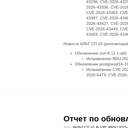
43295, CVE-2026-432
2026-43336, CVE-202
CVE-2026-43363, CVE
43387, CVE-2026-434
2026-43427, CVE-202
CVE-2026-43449, CVE
43459, CVE-2026-434
Новости АЛЬТ СП 10 (репозиторий
Обновление curl-8.12.1-alt2
Исправление BDU:202
Обновление postgresql16-16.
Исправление CVE-202
2026-6479, CVE-2026
Отчет по обновл
Теги:
#АЛЬТ СП 10
,
#c10f2
,
#BDU:2025-