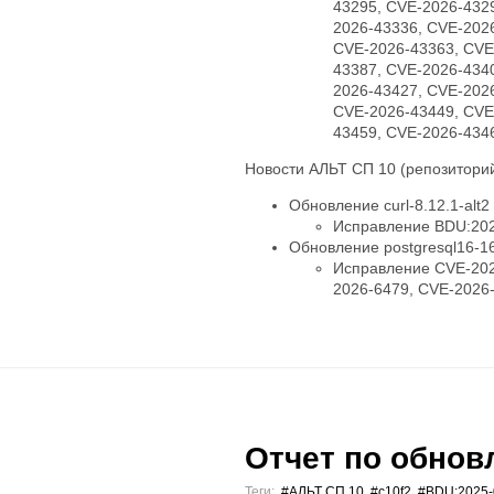
43295, CVE-2026-432
2026-43336, CVE-202
CVE-2026-43363, CVE
43387, CVE-2026-434
2026-43427, CVE-202
CVE-2026-43449, CVE
43459, CVE-2026-434
Новости АЛЬТ СП 10 (репозиторий
Обновление curl-8.12.1-alt2
Исправление BDU:202
Обновление postgresql16-16.
Исправление CVE-202
2026-6479, CVE-2026
Отчет по обновл
Теги:
#АЛЬТ СП 10
,
#c10f2
,
#BDU:2025-