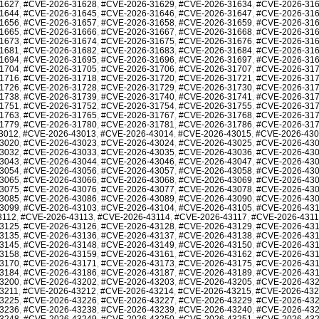
1627
,
#CVE-2026-31628
,
#CVE-2026-31629
,
#CVE-2026-31634
,
#CVE-2026-31
1644
,
#CVE-2026-31645
,
#CVE-2026-31646
,
#CVE-2026-31647
,
#CVE-2026-31
1656
,
#CVE-2026-31657
,
#CVE-2026-31658
,
#CVE-2026-31659
,
#CVE-2026-31
1665
,
#CVE-2026-31666
,
#CVE-2026-31667
,
#CVE-2026-31668
,
#CVE-2026-31
1673
,
#CVE-2026-31674
,
#CVE-2026-31675
,
#CVE-2026-31676
,
#CVE-2026-31
1681
,
#CVE-2026-31682
,
#CVE-2026-31683
,
#CVE-2026-31684
,
#CVE-2026-31
1694
,
#CVE-2026-31695
,
#CVE-2026-31696
,
#CVE-2026-31697
,
#CVE-2026-31
1704
,
#CVE-2026-31705
,
#CVE-2026-31706
,
#CVE-2026-31707
,
#CVE-2026-31
1716
,
#CVE-2026-31718
,
#CVE-2026-31720
,
#CVE-2026-31721
,
#CVE-2026-31
1726
,
#CVE-2026-31728
,
#CVE-2026-31729
,
#CVE-2026-31730
,
#CVE-2026-31
1738
,
#CVE-2026-31739
,
#CVE-2026-31740
,
#CVE-2026-31741
,
#CVE-2026-31
1751
,
#CVE-2026-31752
,
#CVE-2026-31754
,
#CVE-2026-31755
,
#CVE-2026-31
1763
,
#CVE-2026-31765
,
#CVE-2026-31767
,
#CVE-2026-31768
,
#CVE-2026-31
1779
,
#CVE-2026-31780
,
#CVE-2026-31781
,
#CVE-2026-31786
,
#CVE-2026-31
3012
,
#CVE-2026-43013
,
#CVE-2026-43014
,
#CVE-2026-43015
,
#CVE-2026-43
3020
,
#CVE-2026-43023
,
#CVE-2026-43024
,
#CVE-2026-43025
,
#CVE-2026-43
3032
,
#CVE-2026-43033
,
#CVE-2026-43035
,
#CVE-2026-43036
,
#CVE-2026-43
3043
,
#CVE-2026-43044
,
#CVE-2026-43046
,
#CVE-2026-43047
,
#CVE-2026-43
3054
,
#CVE-2026-43056
,
#CVE-2026-43057
,
#CVE-2026-43058
,
#CVE-2026-43
3065
,
#CVE-2026-43066
,
#CVE-2026-43068
,
#CVE-2026-43069
,
#CVE-2026-43
3075
,
#CVE-2026-43076
,
#CVE-2026-43077
,
#CVE-2026-43078
,
#CVE-2026-43
3085
,
#CVE-2026-43086
,
#CVE-2026-43089
,
#CVE-2026-43090
,
#CVE-2026-43
3099
,
#CVE-2026-43103
,
#CVE-2026-43104
,
#CVE-2026-43105
,
#CVE-2026-43
3112
,
#CVE-2026-43113
,
#CVE-2026-43114
,
#CVE-2026-43117
,
#CVE-2026-431
3125
,
#CVE-2026-43126
,
#CVE-2026-43128
,
#CVE-2026-43129
,
#CVE-2026-43
3135
,
#CVE-2026-43136
,
#CVE-2026-43137
,
#CVE-2026-43138
,
#CVE-2026-43
3145
,
#CVE-2026-43148
,
#CVE-2026-43149
,
#CVE-2026-43150
,
#CVE-2026-43
3158
,
#CVE-2026-43159
,
#CVE-2026-43161
,
#CVE-2026-43162
,
#CVE-2026-43
3170
,
#CVE-2026-43171
,
#CVE-2026-43173
,
#CVE-2026-43175
,
#CVE-2026-43
3184
,
#CVE-2026-43186
,
#CVE-2026-43187
,
#CVE-2026-43189
,
#CVE-2026-43
3200
,
#CVE-2026-43202
,
#CVE-2026-43203
,
#CVE-2026-43205
,
#CVE-2026-43
3211
,
#CVE-2026-43212
,
#CVE-2026-43214
,
#CVE-2026-43215
,
#CVE-2026-43
3225
,
#CVE-2026-43226
,
#CVE-2026-43227
,
#CVE-2026-43229
,
#CVE-2026-43
3236
,
#CVE-2026-43238
,
#CVE-2026-43239
,
#CVE-2026-43240
,
#CVE-2026-43
3248
,
#CVE-2026-43249
,
#CVE-2026-43250
,
#CVE-2026-43251
,
#CVE-2026-43