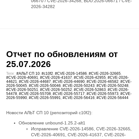
06670 / CVE-2026-34268, BDU:2026-06671 / CVE-
2026-34282
Отчет по обновлениям от
25.07.2026
Теги:
#АЛЬТ СП 10
,
#c10f2
,
#CVE-2026-14586
,
#CVE-2026-32665
,
#CVE-2026-40691
,
#CVE-2026-41637
,
#CVE-2026-42955
,
#CVE-2026-
44621
,
#CVE-2026-44687
,
#CVE-2026-44690
,
#CVE-2026-46582
,
#CVE-
2026-50045
,
#CVE-2026-50046
,
#CVE-2026-50243
,
#CVE-2026-50248
,
#CVE-2026-50251
,
#CVE-2026-50252
,
#CVE-2026-52863
,
#CVE-2026-
54478
,
#CVE-2026-55708
,
#CVE-2026-55717
,
#CVE-2026-55973
,
#CVE-
2026-55990
,
#CVE-2026-55991
,
#CVE-2026-56416
,
#CVE-2026-56444
Новости АЛЬТ СП 10 (репозиторий c10f2):
Обновление unbound-1.25.2-alt1
Исправление CVE-2026-14586, CVE-2026-32665,
CVE-2026-40691, CVE-2026-41637, CVE-2026-