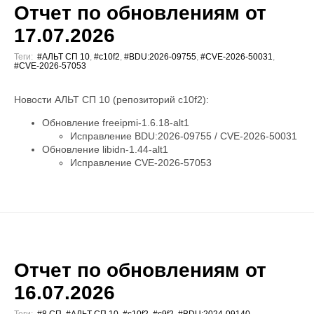
Отчет по обновлениям от
17.07.2026
Теги:
#АЛЬТ СП 10
,
#c10f2
,
#BDU:2026-09755
,
#CVE-2026-50031
,
#CVE-2026-57053
Новости АЛЬТ СП 10 (репозиторий c10f2):
Обновление freeipmi-1.6.18-alt1
Исправление BDU:2026-09755 / CVE-2026-50031
Обновление libidn-1.44-alt1
Исправление CVE-2026-57053
Отчет по обновлениям от
16.07.2026
Теги:
#8 СП
,
#АЛЬТ СП 10
,
#c10f2
,
#c9f2
,
#BDU:2024-09140
,